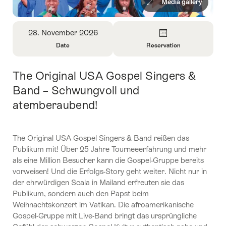
Media gallery
Overview
28. November 2026
Date
Reservation
Open
Open
Information
Information
The Original USA Gospel Singers &
Intro
About
About
Date
Reservation
Band – Schwungvoll und
atemberaubend!
The Original USA Gospel Singers & Band reißen das
Publikum mit! Über 25 Jahre Tourneeerfahrung und mehr
als eine Million Besucher kann die Gospel-Gruppe bereits
vorweisen! Und die Erfolgs-Story geht weiter. Nicht nur in
der ehrwürdigen Scala in Mailand erfreuten sie das
Publikum, sondern auch den Papst beim
Weihnachtskonzert im Vatikan. Die afroamerikanische
Gospel-Gruppe mit Live-Band bringt das ursprüngliche