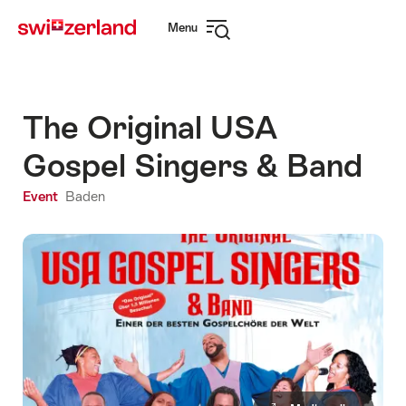
Navigate
Quick
Menu
to
navigation
Open
myswitzerland.com
navigation
The Original USA
Gospel Singers & Band
Event
Baden