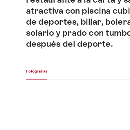
en
esta
atractiva con piscina cub
página.
de deportes, billar, boler
solario y prado con tumb
después del deporte.
Galería de medios
Fotografías
Fotografías