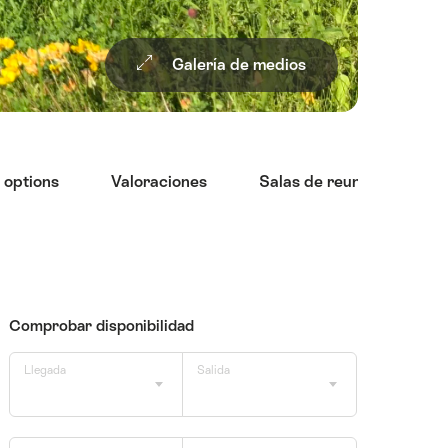
Galería de medios
 options
Valoraciones
Salas de reuniones
sinopsis
Comprobar disponibilidad
Llegada
Salida
Llegada
(Use the arrow buttons to select a date)
Salida
(Use the arrow buttons to select