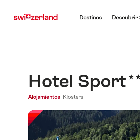
Navegar
Navegación
Menú principal
por
rápida
Destinos
Descubrir 
myswitzerland.com
Hotel Sport
Alojamientos
Klosters