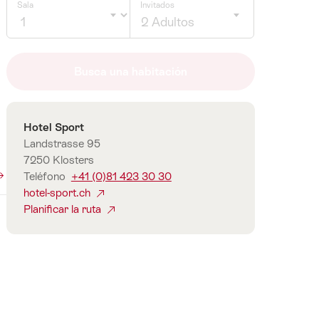
Sala
Invitados
2 Adultos
Click
to
Busca una habitación
select
number
of
Contacto
Hotel Sport
guests
Landstrasse 95
7250 Klosters
Teléfono
+41 (0)81 423 30 30
hotel-sport.ch
Planificar la ruta