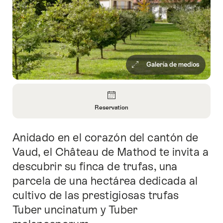
Galería de medios
Vista
general
Reservation
Abrir
información
Anidado en el corazón del cantón de
Introducción
sobre
Reservation
Vaud, el Château de Mathod te invita a
descubrir su finca de trufas, una
parcela de una hectárea dedicada al
cultivo de las prestigiosas trufas
Tuber uncinatum y Tuber