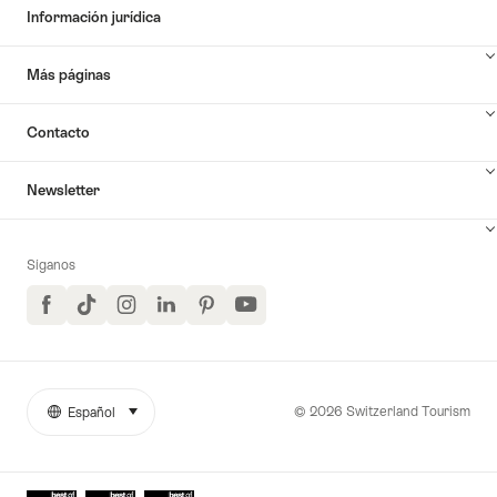
Información jurídica
Más páginas
Contacto
Newsletter
Síganos
Facebook
TikTok
Instagram
LinkedIn
Pinterest
YouTube
© 2026 Switzerland Tourism
Español
seleccionar (haga clic para ver)
More
Idioma
links