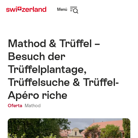
Navegar
Navegación
Menú
por
rápida
Abrir
myswitzerland.com
navegación
Mathod & Trüffel –
Besuch der
Trüffelplantage,
Trüffelsuche & Trüffel-
Apéro riche
Oferta
Mathod