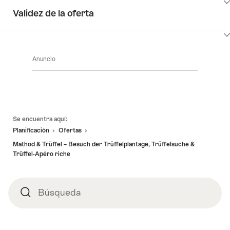
Haga
Validez de la oferta
clic
aquí
Haga
para
clic
ver
Anuncio
aquí
el
para
contenido
ver
de
el
Detalles
contenido
de
Pie
de
Se encuentra aquí:
la
de
Ir
oferta
Planificación
Ofertas
página
a
Mathod & Trüffel – Besuch der Trüffelplantage, Trüffelsuche &
disponibilidad
Trüffel-Apéro riche
Búsqueda
Búsqueda