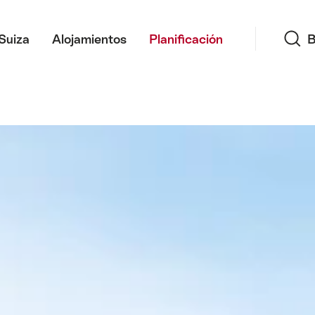
Búsqueda
Image Text Teaser Chasseral Nature Park
Image Text
Suiza
Alojamientos
Planificación
B