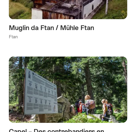
Muglin da Ftan / Mühle Ftan
Ftan
Capel – Des contrebandiers en