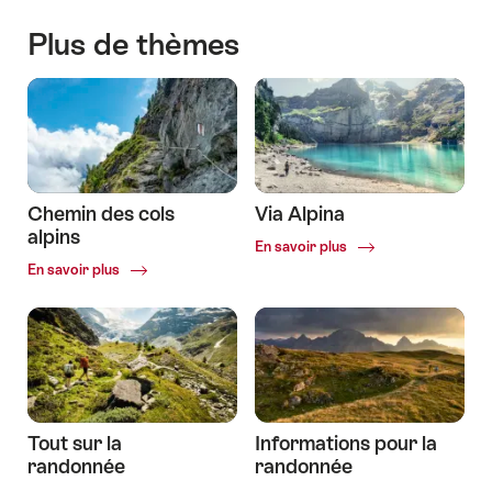
Plus de thèmes
Chemin des cols
Via Alpina
alpins
Common.Of
En savoir plus
Via
Common.Of
En savoir plus
Alpina
Chemin
des
cols
alpins
Tout sur la
Informations pour la
randonnée
randonnée