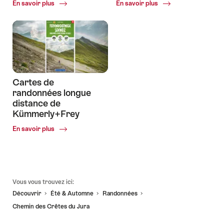
Common.Of
Common.Of
En savoir plus
En savoir plus
Tout
Informations
sur
pour
la
la
randonnée
randonnée
Cartes de
randonnées longue
distance de
Kümmerly+Frey
Common.Of
En savoir plus
Cartes
de
randonnées
longue
distance
Pied
Vous vous trouvez ici:
de
de
Découvrir
Été & Automne
Randonnées
Kümmerly+Frey
page
Chemin des Crêtes du Jura