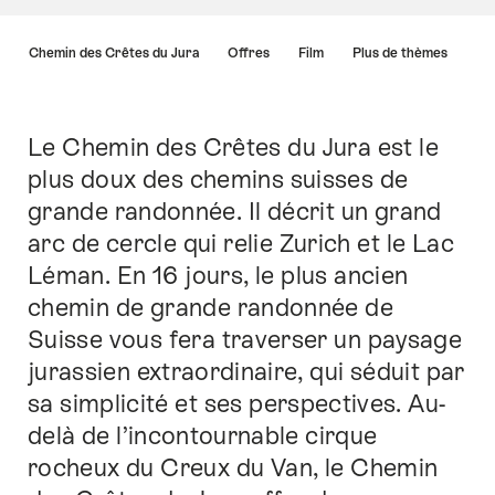
Liste
ur le Chemin des Crêtes du Jura
Offres
Film
Plus de thèmes
des
liens
menant
directement
Le Chemin des Crêtes du Jura est le
Introduction
aux
plus doux des chemins suisses de
points
grande randonnée. Il décrit un grand
forts
sur
arc de cercle qui relie Zurich et le Lac
cette
Léman. En 16 jours, le plus ancien
page.
chemin de grande randonnée de
Suisse vous fera traverser un paysage
jurassien extraordinaire, qui séduit par
sa simplicité et ses perspectives. Au-
delà de l’incontournable cirque
rocheux du Creux du Van, le Chemin