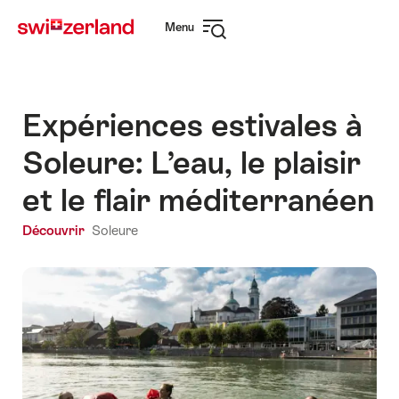
Naviguer
Navigation
Menu
sur
rapide
Ouvrir
myswitzerland.com
la
navigation
Expériences estivales à
Soleure: L’eau, le plaisir
et le flair méditerranéen
Découvrir
Soleure