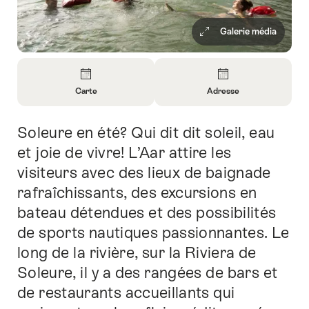
Galerie média
Aperçu
Carte
Adresse
Ouvrir
Ouvrir
les
les
Soleure en été? Qui dit dit soleil, eau
Introduction
informations
informations
sur
sur
et joie de vivre! L’Aar attire les
Carte
Contact
visiteurs avec des lieux de baignade
rafraîchissants, des excursions en
bateau détendues et des possibilités
de sports nautiques passionnantes. Le
long de la rivière, sur la Riviera de
Soleure, il y a des rangées de bars et
de restaurants accueillants qui