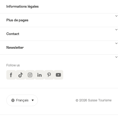
Lucerne"
Informations légales
v
Plus de pages
l
v
Contact
Newsletter
Follow us
Facebook
TikTok
Instagram
LinkedIn
Pinterest
YouTube
© 2026 Suisse Tourisme
Français
sélectionner (cliquer pour afficher)
More
Langue
links