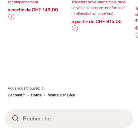
accompagnement
Transfert privé aller simple dans
un véhicule propre, confortable
T
à partir de CHF 149,00
et climatisé avec arrêt(s)...
u
e
à partir de CHF 915,00
Informations
Détails
à
sur
de
Informations
Détails
les
l’offre
I
D
sur
de
prix
s
les
l’offre
de
l
l
valable:
prix
l’offre
p
09.08.2026
de
"Montée
valable:
-
l’offre
vers
v
09.08.2026
l
31.10.2026
"Transfert
le
-
"
privé
vrai
Pied
-
05.09.2026
Vous vous trouvez ici:
p
de
sommet
de
Découvrir
Route
Monte Bar Bike
Lugano
du
page
à
Sasso
Zurich
Grande"
Z
avec
Recherche
Recherche
2h
a
d'arrêt
à