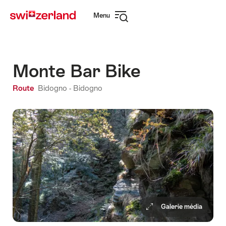
Naviguer
Navigation
Menu
sur
rapide
Ouvrir
myswitzerland.com
la
navigation
Monte Bar Bike
Route
Bidogno - Bidogno
Galerie média