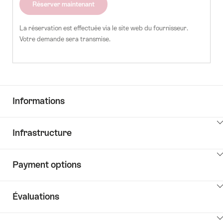
Réserver maintenant
La réservation est effectuée via le site web du fournisseur.
Votre demande sera transmise.
Informations
Cliquez
Infrastructure
ici
pour
Cliquez
afficher
Payment options
ici
les
pour
contenus
Cliquez
afficher
Key
Évaluations
ici
les
Value
pour
contenus
List
Cliquez