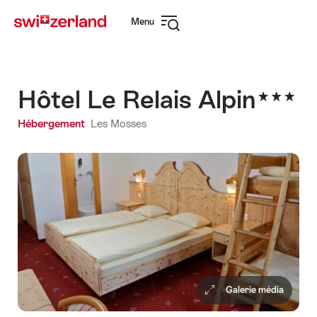
Naviguer
Navigation
Menu
sur
rapide
Ouvrir
myswitzerland.com
la
navigation
Hôtel Le Relais Alpin
Hébergement
Les Mosses
Galerie média