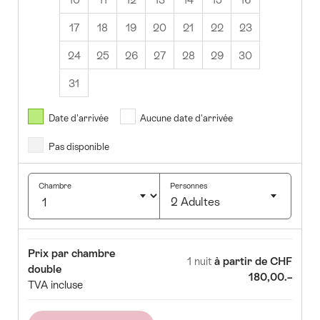
17
18
19
20
21
22
23
24
25
26
27
28
29
30
31
Août
2026
Date d'arrivée
Aucune date d'arrivée
Pas disponible
Ma
Me
Je
Ve
Sa
Di
1
2
Chambre
Personnes
2 Adultes
4
5
6
7
8
9
Cliquez
1
12
13
14
15
16
pour
Chambre
Prix
Prix par chambre
sélectionner
8
19
20
21
22
23
1 nuit
à partir de CHF
double
le
180,00.–
TVA incluse
5
26
27
28
29
30
nombre
d'invités