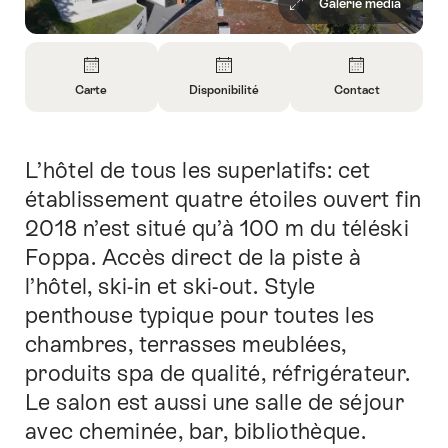
Galerie média
Aperçu
Carte
Disponibilité
Contact
Ouvrir
Ouvrir
Ouvrir
les
les
les
informations
informations
informations
L’hôtel de tous les superlatifs: cet
Introduction
sur
sur
sur
Carte
Ouvrir
Contact
établissement quatre étoiles ouvert fin
les
2018 n’est situé qu’à 100 m du téléski
informations
Foppa. Accès direct de la piste à
sur
l’hôtel, ski-in et ski-out. Style
la
disponibilité
penthouse typique pour toutes les
chambres, terrasses meublées,
produits spa de qualité, réfrigérateur.
Le salon est aussi une salle de séjour
avec cheminée, bar, bibliothèque.