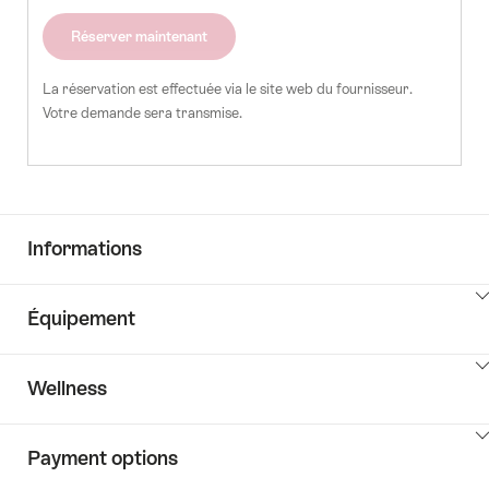
d'invités
Réserver maintenant
La réservation est effectuée via le site web du fournisseur.
Votre demande sera transmise.
Informations
Cliquez
Équipement
ici
pour
Cliquez
afficher
Wellness
ici
les
pour
contenus
Cliquez
afficher
Key
Payment options
ici
les
Value