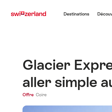
Naviguer
Navigation
Menu principal
sur
rapide
Destinations
Découv
myswitzerland.com
Glacier Expre
aller simple 
Offre
Coire