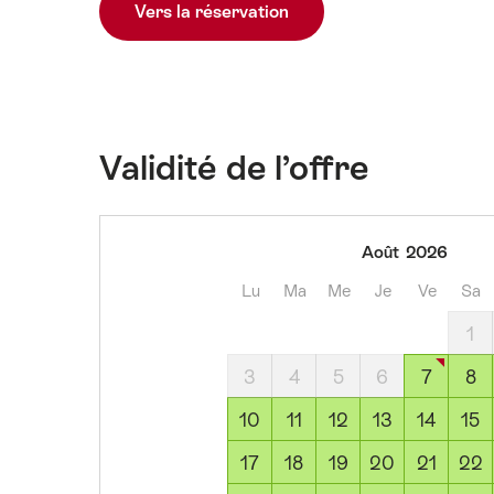
Vers la réservation
Validité de l’offre
vendredi,
Août
2026
7
Lu
Ma
Me
Je
Ve
Sa
août
2026
1
samedi,
3
4
5
6
7
8
8
août
10
11
12
13
14
15
2026
17
18
19
20
21
22
dimanche,