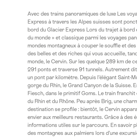
Avec des trains panoramiques de luxe Les voy
Express à travers les Alpes suisses sont ponctu
bord du Glacier Express Lors du trajet à bord d
du monde » et classique parmi les voyages pa
mondes montagneux à couper le souffle et des 
des belles et des riches qui vous accueille, ta
monde, le Cervin. Sur les quelque 289 km de cett
291 ponts et traverse 91 tunnels. Autrement di
un pont par kilomètre. Depuis l’élégant Saint-Mori
gorge du Rhin, le Grand Canyon de la Suisse. En
Fiesch, dans le primitif Goms. Le train franchit
du Rhin et du Rhône. Peu après Brig, une charma
destination se profile : bientôt, le Cervin appara
envier aux meilleurs restaurants. Grâce à des
informations utiles sur le parcours. En savoi
des montagnes aux palmiers lors d’une excursion