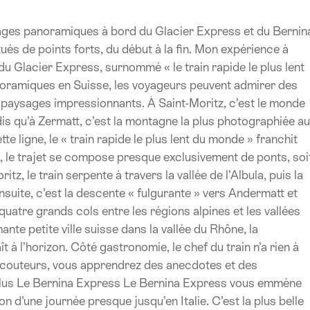
ages panoramiques à bord du Glacier Express et du Bernin
és de points forts, du début à la fin. Mon expérience à
u Glacier Express, surnommé « le train rapide le plus lent
noramiques en Suisse, les voyageurs peuvent admirer des
paysages impressionnants. À Saint-Moritz, c’est le monde
ndis qu’à Zermatt, c’est la montagne la plus photographiée au
e ligne, le « train rapide le plus lent du monde » franchit
t, le trajet se compose presque exclusivement de ponts, soi
tz, le train serpente à travers la vallée de l’Albula, puis la
suite, c’est la descente « fulgurante » vers Andermatt et
 quatre grands cols entre les régions alpines et les vallées
nte petite ville suisse dans la vallée du Rhône, la
ît à l’horizon. Côté gastronomie, le chef du train n’a rien à
 écouteurs, vous apprendrez des anecdotes et des
r plus Le Bernina Express Le Bernina Express vous emmène
 d’une journée presque jusqu’en Italie. C’est la plus belle