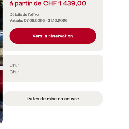
à partir de CHF 1 439,00
Informations
sur
Détails de l’offre
les
Valable: 07.08.2026 - 31.10.2026
prix
Vers la réservation
Contact
Chur
Chur
Dates de mise en oeuvre