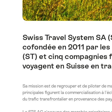
Swiss Travel System SA (
Introduction
cofondée en 2011 par les
(ST) et cinq compagnies f
voyagent en Suisse en trai
Sa mission est de regrouper et de piloter de m
principales figurent la commercialisation à l'éc
du trafic transfrontalier en provenance des pay
La STS AG s'occupe des marchés prioritaires e