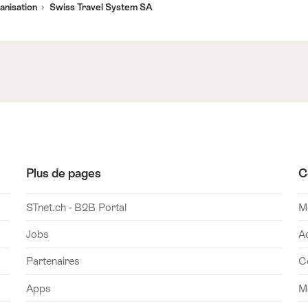
anisation
Swiss Travel System SA
Plus de pages
C
STnet.ch - B2B Portal
Mo
Jobs
A
Partenaires
C
Apps
M