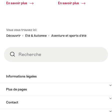
Common.Of
Common.Of
En savoir plus
En savoir plus
Vacances
Nature
d'été
Pied
Vous vous trouvez ici:
de
Découvrir
Été & Automne
Aventure et sports d'été
page
Recherche
Recherche
Informations légales
Plus de pages
Contact