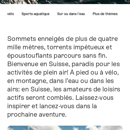
Liste
En vélo
Sports aquatique
Sur ou dans l'eau
Plus de thèmes
des
liens
menant
directement
Sommets enneigés de plus de quatre
Introduction
aux
mille mètres, torrents impétueux et
points
époustouflants parcours sans fin.
forts
sur
Bienvenue en Suisse, paradis pour les
cette
activités de plein air! À pied ou à vélo,
page.
en montagne, dans l’eau ou dans les
airs: en Suisse, les amateurs de loisirs
actifs seront comblés. Laissez-vous
inspirer et lancez-vous dans la
prochaine aventure.