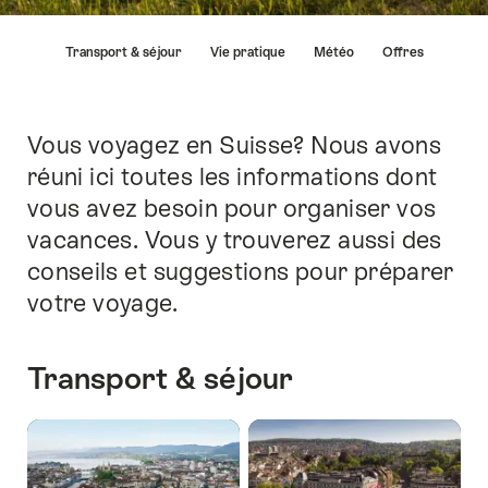
Liste
Transport & séjour
Vie pratique
Météo
Offres
des
liens
menant
directement
Vous voyagez en Suisse? Nous avons
Introduction
aux
réuni ici toutes les informations dont
points
vous avez besoin pour organiser vos
forts
sur
vacances. Vous y trouverez aussi des
cette
conseils et suggestions pour préparer
page.
votre voyage.
Transport & séjour