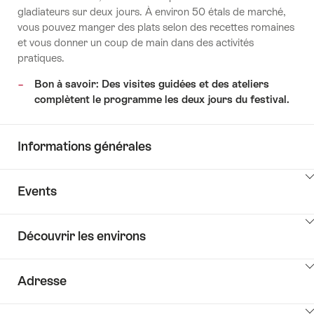
gladiateurs sur deux jours. À environ 50 étals de marché,
vous pouvez manger des plats selon des recettes romaines
et vous donner un coup de main dans des activités
pratiques.
Bon à savoir: Des visites guidées et des ateliers
complètent le programme les deux jours du festival.
Informations générales
Cliquez
Events
ici
pour
Cliquez
afficher
Découvrir les environs
ici
les
pour
contenus
Cliquez
afficher
Key
Adresse
ici
les
Value
pour
contenus
List