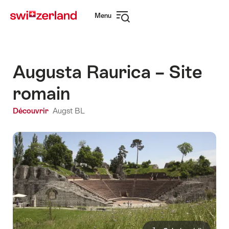
Naviguer
Navigation
Menu
sur
rapide
Ouvrir
myswitzerland.com
la
navigation
Augusta Raurica – Site
romain
Découvrir
Augst BL