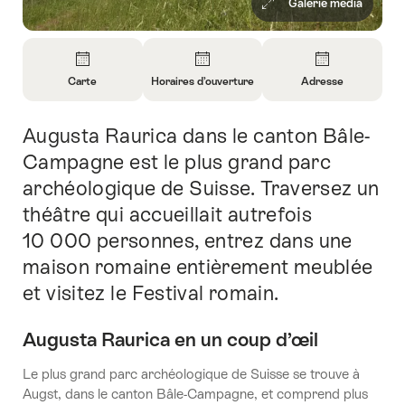
Galerie média
Aperçu
Carte
Horaires d’ouverture
Adresse
Ouvrir
Ouvrir
Ouvrir
les
les
les
Augusta Raurica dans le canton Bâle-
Introduction
informations
informations
informations
sur
sur
sur
Campagne est le plus grand parc
Carte
Horaires
Contact
archéologique de Suisse. Traversez un
d’ouverture
théâtre qui accueillait autrefois
10 000 personnes, entrez dans une
maison romaine entièrement meublée
et visitez le Festival romain.
Augusta Raurica en un coup d’œil
Le plus grand parc archéologique de Suisse se trouve à
Augst, dans le canton Bâle-Campagne, et comprend plus