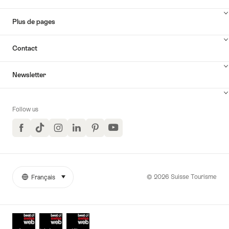
Plus de pages
Contact
Newsletter
Follow us
Facebook
TikTok
Instagram
LinkedIn
Pinterest
YouTube
© 2026 Suisse Tourisme
Français
sélectionner (cliquer pour afficher)
More
Langue
links
Awards