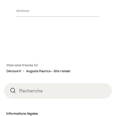
Cliquez
afficher
Events
ici
les
Annonce
pour
contenus
afficher
Découvrir
les
les
contenus
environs
Accéder
au
contact
Pied
Vous vous trouvez ici:
de
Découvrir
Augusta Raurica – Site romain
page
Recherche
Recherche
Informations légales