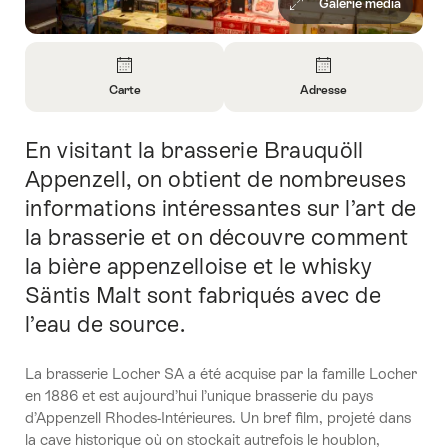
Galerie média
Aperçu
Carte
Adresse
Ouvrir
Ouvrir
les
les
En visitant la brasserie Brauquöll
Introduction
informations
informations
sur
sur
Appenzell, on obtient de nombreuses
Carte
Contact
informations intéressantes sur l’art de
la brasserie et on découvre comment
la bière appenzelloise et le whisky
Säntis Malt sont fabriqués avec de
l’eau de source.
La brasserie Locher SA a été acquise par la famille Locher
en 1886 et est aujourd’hui l’unique brasserie du pays
d’Appenzell Rhodes-Intérieures. Un bref film, projeté dans
la cave historique où on stockait autrefois le houblon,