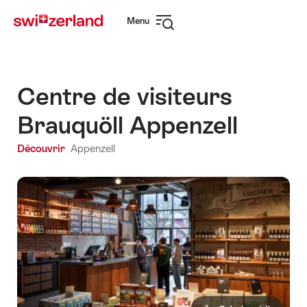
Naviguer
Navigation
Menu
sur
rapide
Ouvrir
myswitzerland.com
la
navigation
Centre de visiteurs
Brauquöll Appenzell
Découvrir
Appenzell