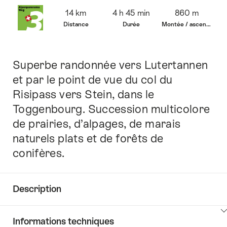
Vue
14 km
4 h 45 min
860 m
d’ensemble
Distance
Durée
Montée / ascension
Superbe randonnée vers Lutertannen
Introduction
et par le point de vue du col du
Risipass vers Stein, dans le
Toggenbourg. Succession multicolore
de prairies, d’alpages, de marais
naturels plats et de forêts de
conifères.
Description
Cliquez
Informations techniques
ici