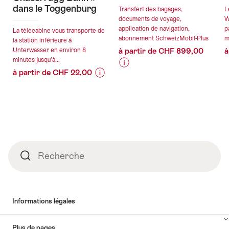
dans le Toggenburg
Transfert des bagages,
L
documents de voyage,
W
application de navigation,
p
La télécabine vous transporte de
abonnement SchweizMobil-Plus
m
la station inférieure à
Unterwasser en environ 8
à partir de CHF 899,00
à
minutes jusqu'à...
à partir de CHF 22,00
Informations
Détails
Informations
Détails
sur
de
sur
de
les
l’offre
les
l’offre
prix
prix
de
valable:
de
l’offre
valable:
07.08.2026
l’offre
"Eurotrek
Pied
07.08.2026
-
"Ticket
Alpine
Recherche
Recherche
de
-
13.09.2026
de
:
page
01.11.2026
la
trekking
télécabine
en
«
cabane
Informations légales
Unterwasser
dans
Chäserrugg
l’Alpstein"
Plus de pages