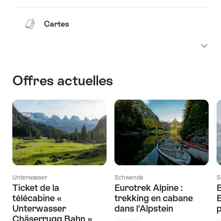
Cartes
Offres actuelles
Unterwasser
Schwende
S
Ticket de la
Eurotrek Alpine :
B
télécabine «
trekking en cabane
E
Unterwasser
dans l’Alpstein
p
Chäserrugg Bahn »