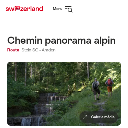
Naviguer
Navigation
Menu
sur
rapide
Ouvrir
myswitzerland.com
la
navigation
Chemin panorama alpin
Route
Stein SG - Amden
Galerie média