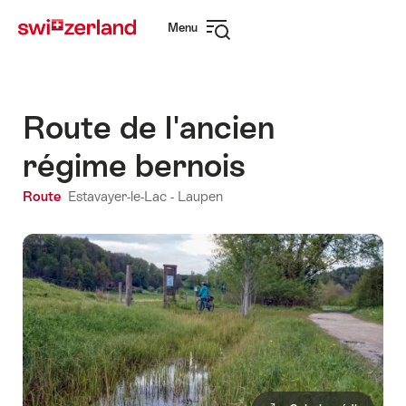
Naviguer
Navigation
Menu
sur
rapide
Ouvrir
myswitzerland.com
la
navigation
Route de l'ancien
régime bernois
Route
Estavayer-le-Lac - Laupen