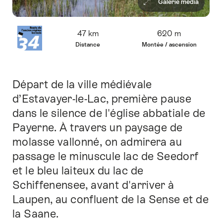
Galerie média
Vue
47 km
620 m
d’ensemble
Distance
Montée / ascension
Départ de la ville médiévale
Introduction
d’Estavayer-le-Lac, première pause
dans le silence de l'église abbatiale de
Payerne. À travers un paysage de
molasse vallonné, on admirera au
passage le minuscule lac de Seedorf
et le bleu laiteux du lac de
Schiffenensee, avant d'arriver à
Laupen, au confluent de la Sense et de
la Saane.