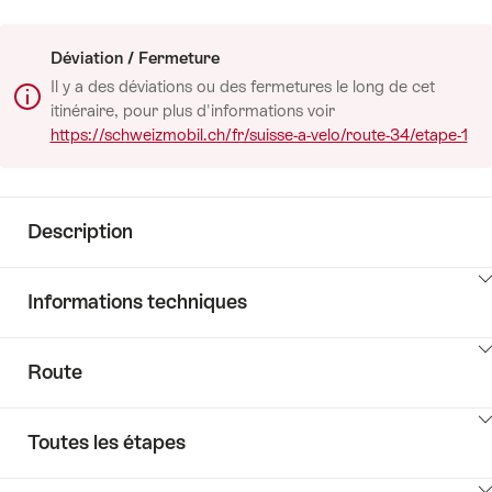
Déviation / Fermeture
Il y a des déviations ou des fermetures le long de cet
itinéraire, pour plus d'informations voir
https://schweizmobil.ch/fr/suisse-a-velo/route-34/etape-1
Description
Cliquez
Informations techniques
ici
pour
Cliquez
afficher
Route
ici
le
pour
contenu
Cliquez
afficher
accéder
Toutes les étapes
ici
le
à
pour
contenu
la