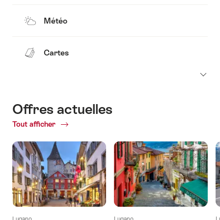
Météo
Cartes
Offres actuelles
Tout afficher
Offres
actuelles
Lugano
Lugano
L