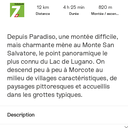
Vue
12 km
4 h 25 min
820 m
d’ensemble
Distance
Durée
Montée / ascension
Depuis Paradiso, une montée difficile,
Introduction
mais charmante mène au Monte San
Salvatore, le point panoramique le
plus connu du Lac de Lugano. On
descend peu à peu à Morcote au
milieu de villages caractéristiques, de
paysages pittoresques et accueillis
dans les grottes typiques.
Description