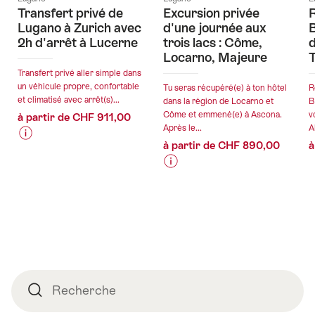
Transfert privé de
Excursion privée
R
Lugano à Zurich avec
d'une journée aux
B
2h d'arrêt à Lucerne
trois lacs : Côme,
Locarno, Majeure
T
Transfert privé aller simple dans
un véhicule propre, confortable
Tu seras récupéré(e) à ton hôtel
R
et climatisé avec arrêt(s)...
dans la région de Locarno et
B
Côme et emmené(e) à Ascona.
v
à partir de CHF 911,00
Après le...
A
à partir de CHF 890,00
à
Informations
Détails
sur
de
Informations
Détails
les
l’offre
sur
de
prix
les
l’offre
de
valable:
prix
l’offre
07.08.2026
de
"Transfert
valable:
-
l’offre
privé
07.08.2026
03.09.2026
"Excursion
de
Pied
-
privée
Lugano
Recherche
Recherche
de
30.10.2026
d'une
à
page