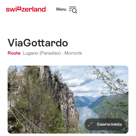
Naviguer
Navigation
Menu
sur
rapide
Ouvrir
myswitzerland.com
la
navigation
ViaGottardo
Route
Lugano (Paradiso) - Morcote
Galerie média