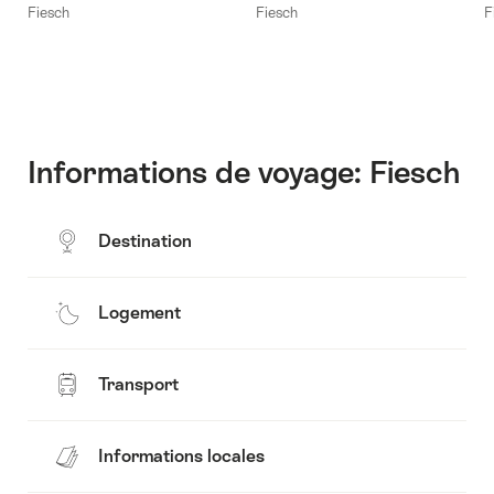
Fiesch
Fiesch
F
–
Valais
et
Val
Poschiavo"
Informations de voyage: Fiesch
Destination
Logement
Transport
Informations locales