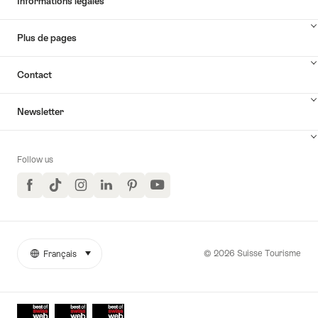
Informations légales
Plus de pages
Contact
Newsletter
Follow us
Facebook
TikTok
Instagram
LinkedIn
Pinterest
YouTube
© 2026 Suisse Tourisme
Français
sélectionner (cliquer pour afficher)
More
Langue
links
Awards