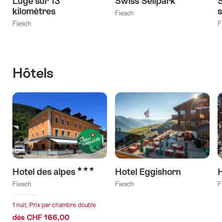
Luge sur 13
Swiss Seilpark
S
kilomètres
s
Fiesch
Fiesch
F
Hôtels
3 étoiles
Hotel des alpes
Hotel Eggishorn
H
Fiesch
Fiesch
F
1 nuit, Prix par chambre double
dès CHF 166,00