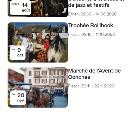
14
de jazz et festifs
jusqu’à
août
Ernen, 02.08. - 14.08.2026
Trophée Rollibock
Fiesch, 09.10. - 11.10.2026
9
De
oct.
Marché de l'Avent de
Conches
Fiesch, 20.11. - 22.11.2026
20
De
nov.