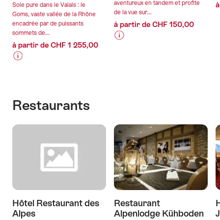
aventureux en tandem et profite
à
Sole pure dans le Valais : le
de la vue sur...
Goms, vaste vallée de la Rhône
encadrée par de puissants
à partir de CHF 150,00
sommets de...
à partir de CHF 1 255,00
Informations
Détails
sur
de
Informations
Détails
les
l’offre
sur
de
prix
les
l’offre
de
valable:
prix
l’offre
Restaurants
07.08.2026
de
"Aletscharena
valable:
-
l’offre
Parapente
07.08.2026
03.08.2027
"Ton
tandem
-
prochain
au
28.10.2026
aventure
départ
:
de
découvrir
Fiesch"
la
Suisse
Hôtel Restaurant des
Restaurant
H
vraiment
Alpes
Alpenlodge Kühboden
inconnue