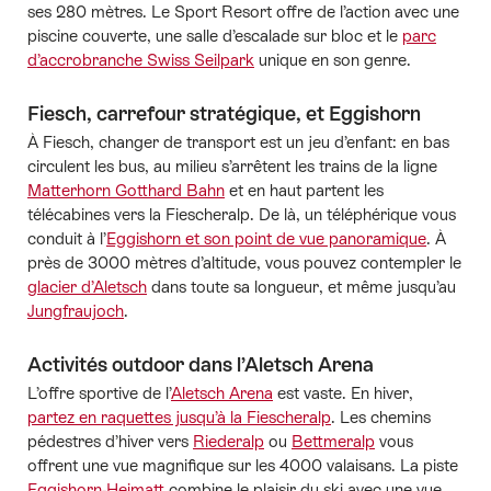
ses 280 mètres. Le Sport Resort offre de l’action avec une
piscine couverte, une salle d’escalade sur bloc et le
parc
d’accrobranche Swiss Seilpark
unique en son genre.
Fiesch, carrefour stratégique, et Eggishorn
À Fiesch, changer de transport est un jeu d’enfant: en bas
circulent les bus, au milieu s’arrêtent les trains de la ligne
Matterhorn Gotthard Bahn
et en haut partent les
télécabines vers la Fiescheralp. De là, un téléphérique vous
conduit à l’
Eggishorn et son point de vue panoramique
. À
près de 3000 mètres d’altitude, vous pouvez contempler le
glacier d’Aletsch
dans toute sa longueur, et même jusqu’au
Jungfraujoch
.
Activités outdoor dans l’Aletsch Arena
L’offre sportive de l’
Aletsch Arena
est vaste. En hiver,
partez en raquettes jusqu’à la Fiescheralp
. Les chemins
pédestres d’hiver vers
Riederalp
ou
Bettmeralp
vous
offrent une vue magnifique sur les 4000 valaisans. La piste
Eggishorn-Heimatt
combine le plaisir du ski avec une vue