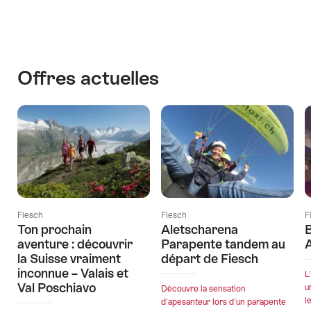
Offres actuelles
Fiesch
Fiesch
F
Ton prochain
Aletscharena
B
aventure : découvrir
Parapente tandem au
la Suisse vraiment
départ de Fiesch
inconnue – Valais et
L
Val Poschiavo
u
Découvre la sensation
l
d'apesanteur lors d'un parapente