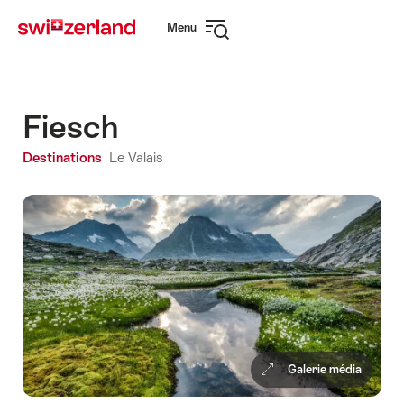
Naviguer
Navigation
Menu
sur
rapide
Ouvrir
myswitzerland.com
la
navigation
Fiesch
Destinations
Le Valais
Galerie média