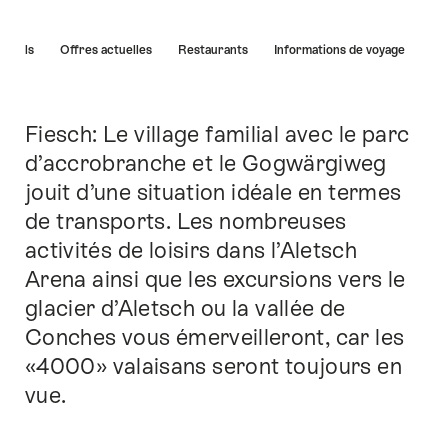
Liste
Hôtels
Offres actuelles
Restaurants
Informations de voyage
des
liens
menant
directement
Fiesch: Le village familial avec le parc
Introduction
aux
d’accrobranche et le Gogwärgiweg
points
jouit d’une situation idéale en termes
forts
sur
de transports. Les nombreuses
cette
activités de loisirs dans l’Aletsch
page.
Arena ainsi que les excursions vers le
glacier d’Aletsch ou la vallée de
Conches vous émerveilleront, car les
«4000» valaisans seront toujours en
vue.