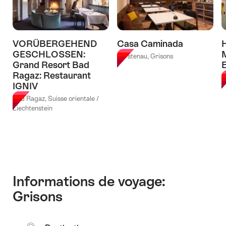
Joseph's
Tower
House
à
Davos"
Laax"
VORÜBERGEHEND
Casa Caminada
H
GESCHLOSSEN:
M
Fürstenau, Grisons
Grand Resort Bad
E
Ragaz: Restaurant
C
IGNIV
Bad Ragaz, Suisse orientale /
Liechtenstein
Informations de voyage:
Grisons