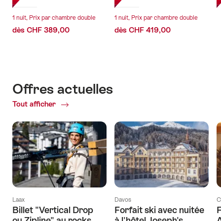
1 nuit, Prix par chambre double
1 nuit, Prix par chambre double
dès CHF 389,00
dès CHF 419,00
Offres actuelles
Tout afficher
Offres
actuelles
Laax
Davos
C
Billet "Vertical Drop
Forfait ski avec nuitée
ou Zipline" au rocks
à l'hôtel Joseph's
A