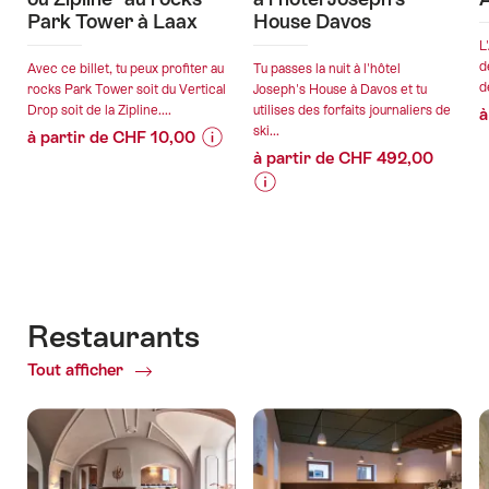
Park Tower à Laax
House Davos
L
d
Avec ce billet, tu peux profiter au
Tu passes la nuit à l'hôtel
d
rocks Park Tower soit du Vertical
Joseph's House à Davos et tu
Drop soit de la Zipline....
utilises des forfaits journaliers de
à
ski...
à partir de CHF 10,00
à partir de CHF 492,00
Informations
Détails
sur
de
Informations
Détails
les
l’offre
sur
de
prix
les
l’offre
de
valable:
prix
l’offre
07.08.2026
de
"Billet
valable:
-
l’offre
Restaurants
"Vertical
07.08.2026
25.10.2026
"Forfait
Drop
-
Tout afficher
of
ski
ou
25.12.2026
Restaurants
avec
Zipline"
nuitée
au
à
rocks
l'hôtel
Park