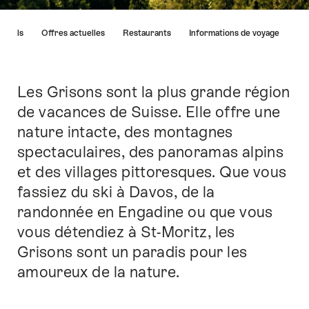
Liste
Hôtels
Offres actuelles
Restaurants
Informations de voyage
des
liens
menant
directement
Les Grisons sont la plus grande région
Introduction
aux
de vacances de Suisse. Elle offre une
points
nature intacte, des montagnes
forts
sur
spectaculaires, des panoramas alpins
cette
et des villages pittoresques. Que vous
page.
fassiez du ski à Davos, de la
randonnée en Engadine ou que vous
vous détendiez à St-Moritz, les
Grisons sont un paradis pour les
amoureux de la nature.