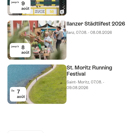
9
jusqu’à
août
Ilanzer Städtlifest 2026
Ilanz, 07.08. - 08.08.2026
8
jusqu’à
août
St. Moritz Running
Festival
Saint- Moritz, 07.08. -
09.08.2026
7
De
août