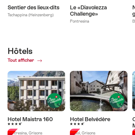
Sentier des lieux-dits
Le «Diavolezza
N
Challenge»
Tschappina (Heinzenberg)
Pontresina
B
Hôtels
Tout afficher
of
Hôtels
Hotel Maistra 160
Hotel Belvédère
C
4 étoiles
4 étoiles
Pontresina, Grisons
Scuol, Grisons
S