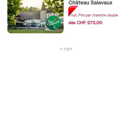
Château Salavaux
selon
les
1 nuit, Prix par chambre double
tags
dès CHF 273,00
suivants
1 - 1 of 1