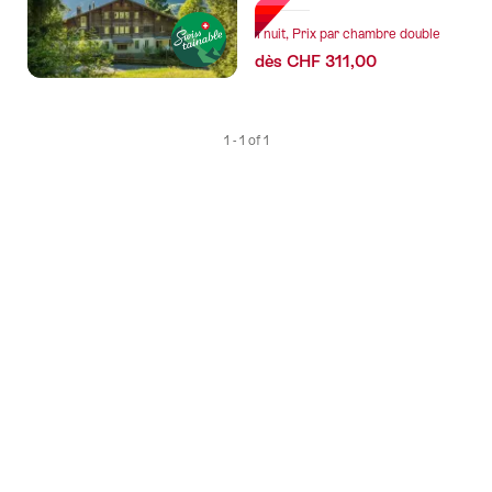
tags
1 nuit, Prix par chambre double
suivants
dès CHF 311,00
1 - 1 of 1