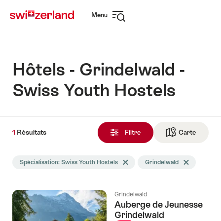
Naviguer
Navigation
Menu
sur
rapide
Ouvrir
myswitzerland.com
la
navigation
Hôtels - Grindelwald -
Swiss Youth Hostels
1
1
Résultats
Résultats
Filtre
Carte
Vers la 
trouvés
La
Spécialisation: Swiss Youth Hostels
Effacer le tag Spécialisation
Grindelwald
Effacer le tag 
recherche
a
été
Grindelwald
filtrée
Auberge de Jeunesse
selon
Grindelwald
les