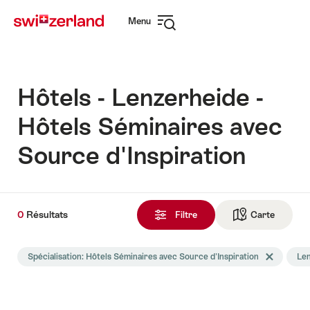
Naviguer
Navigation
Menu
sur
rapide
Ouvrir
myswitzerland.com
la
navigation
Hôtels - Lenzerheide -
Hôtels Séminaires avec
Source d'Inspiration
0
0
Résultats
Résultats
Filtre
Carte
Vers la 
trouvés
La
Spécialisation: Hôtels Séminaires avec Source d'Inspiration
Effacer le ta
Le
recherche
a
été
filtrée