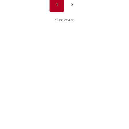
Pagination
1
1
›
nav
de
1 - 36 of 475