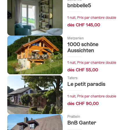
bnbbelle5
1 nuit, Prix par chambre double
dès CHF 145,00
Metzerlen
1000 schöne
Aussichten
1 nuit, Prix par chambre double
dès CHF 55,00
Tafers
Le petit paradis
1 nuit, Prix par chambre double
dès CHF 90,00
Pratteln
BnB Ganter