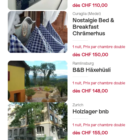
dès CHF 110,00
Curaglia (Medel)
Nostalgie Bed &
Breakfast
Chrämerhus
1 nuit, Prix par chambre double
dès CHF 150,00
Ramlinsburg
B&B Häxehüsli
1 nuit, Prix par chambre double
dès CHF 148,00
Zurich
Holzlager bnb
1 nuit, Prix par chambre double
dès CHF 155,00