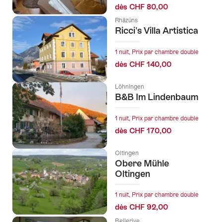
dès CHF 80,00
Rhäzüns
Ricci's Villa Artistica
1 nuit, Prix par chambre double
dès CHF 140,00
Löhningen
B&B Im Lindenbaum
1 nuit, Prix par chambre double
dès CHF 170,00
Oltingen
Obere Mühle
Oltingen
1 nuit, Prix par chambre double
dès CHF 92,00
Bellerive