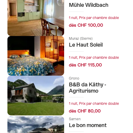
Mühle Wildbach
1 nuit, Prix par chambre double
dès CHF 100,00
Muraz (Sierre)
Le Haut Soleil
1 nuit, Prix par chambre double
dès CHF 115,00
Grono
B&B da Käthy -
Agriturismo
1 nuit, Prix par chambre double
dès CHF 80,00
Sarnen
Le bon moment