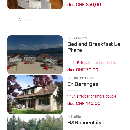
dès CHF 350,00
Annonce
Le Bouveret
Bed and Breakfast Le
Phare
1 nuit, Prix par chambre double
dès CHF 70,00
La Tour-de-Peilz
En Béranges
1 nuit, Prix par chambre double
dès CHF 140,00
Lützelflüh
B&Bohnenhüsli