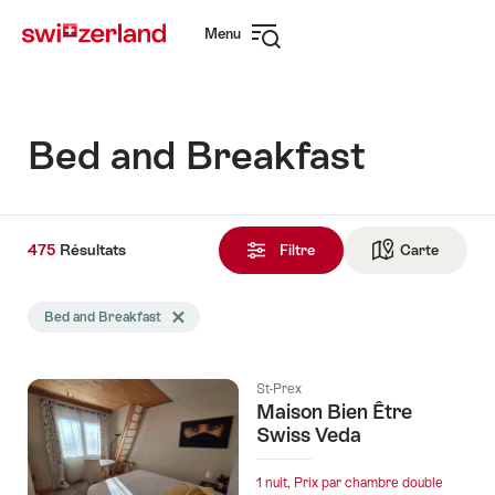
Naviguer
Navigation
Menu
sur
rapide
Ouvrir
myswitzerland.com
la
navigation
Bed and Breakfast
475
475
Résultats
Résultats
Filtre
Carte
Vers la 
trouvés
La
Bed and Breakfast
Effacer le tag Bed and Breakfast
recherche
a
été
St-Prex
filtrée
Maison Bien Être
selon
Swiss Veda
les
tags
1 nuit, Prix par chambre double
suivants