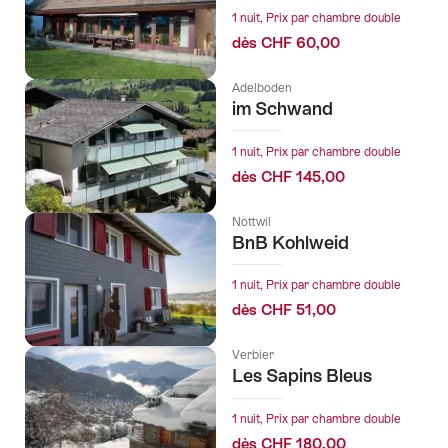
1 nuit, Prix par chambre double
dès CHF 60,00
Adelboden
im Schwand
1 nuit, Prix par chambre double
dès CHF 145,00
Nottwil
BnB Kohlweid
1 nuit, Prix par chambre double
dès CHF 51,00
Verbier
Les Sapins Bleus
1 nuit, Prix par chambre double
dès CHF 180,00