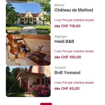
Mathod
Château de Mathod
1 nuit, Prix par chambre double
dès CHF 118,00
Zeglingen
Heidi B&B
1 nuit, Prix par chambre double
dès CHF 120,00
Yvonand
BnB Yvonand
1 nuit, Prix par chambre double
dès CHF 63,00