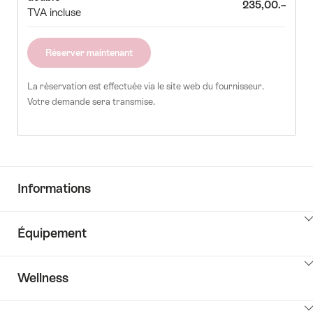
le
235,00.–
TVA incluse
5
26
27
28
29
30
nombre
d'invités
Réserver maintenant
La réservation est effectuée via le site web du fournisseur.
Votre demande sera transmise.
Informations
Cliquez
Équipement
ici
pour
Cliquez
afficher
Wellness
ici
les
pour
contenus