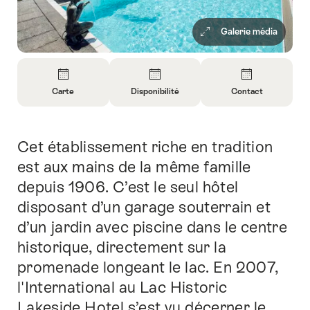
Galerie média
Aperçu
Carte
Disponibilité
Contact
Ouvrir
Ouvrir
Ouvrir
les
les
les
informations
informations
informations
Cet établissement riche en tradition
Introduction
sur
sur
sur
Carte
Ouvrir
Contact
est aux mains de la même famille
les
depuis 1906. C’est le seul hôtel
informations
disposant d’un garage souterrain et
sur
d’un jardin avec piscine dans le centre
la
disponibilité
historique, directement sur la
promenade longeant le lac. En 2007,
l'International au Lac Historic
Lakeside Hotel s’est vu décerner le