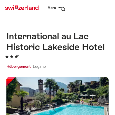
Naviguer
Navigation
Menu
sur
rapide
Ouvrir
myswitzerland.com
la
navigation
International au Lac
Historic Lakeside Hotel
Hébergement
Lugano