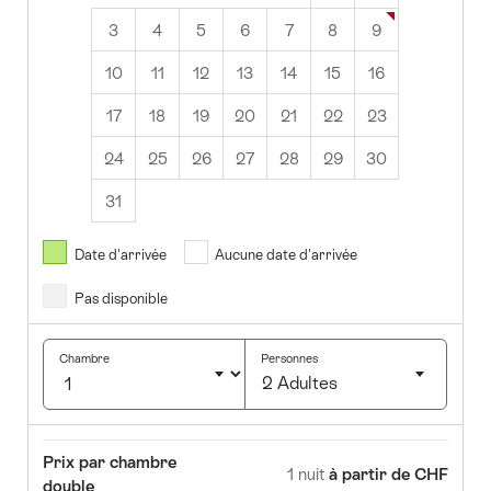
3
4
5
6
7
8
9
10
11
12
13
14
15
16
17
18
19
20
21
22
23
24
25
26
27
28
29
30
31
Août
2026
Date d'arrivée
Aucune date d'arrivée
Pas disponible
Ma
Me
Je
Ve
Sa
Di
1
2
Chambre
Personnes
2 Adultes
4
5
6
7
8
9
Cliquez
1
12
13
14
15
16
pour
Chambre
Prix
Prix par chambre
sélectionner
8
19
20
21
22
23
1 nuit
à partir de CHF
double