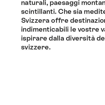
naturali, paesaggi montan
di
ancoraggio
scintillanti. Che sia medit
di
Svizzera offre destinazi
questo
sito.
indimenticabili le vostre 
ispirare dalla diversità d
svizzere.