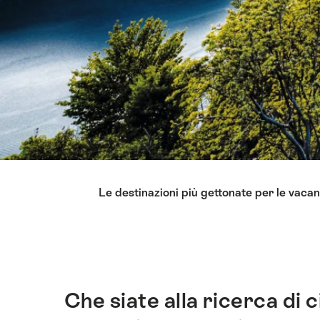
Elenco
e sull'acqua
Le destinazioni più gettonate per le vaca
di
link
che
conducono
direttamente
ai
Che siate alla ricerca di c
Introduzione
punti