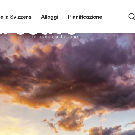
Ricerca
i estive
e la Svizzera
Alloggi
Pianificazione
Tramonto su Lugano