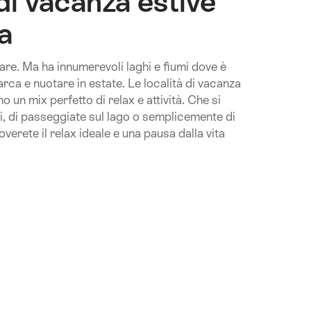
di vacanza estive
a
are. Ma ha innumerevoli laghi e fiumi dove è
barca e nuotare in estate. Le località di vacanza
o un mix perfetto di relax e attività. Che si
ci, di passeggiate sul lago o semplicemente di
overete il relax ideale e una pausa dalla vita
.Of
ua