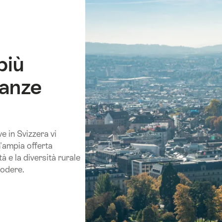
più
canze
e in Svizzera vi
un'ampia offerta
à e la diversità rurale
godere.