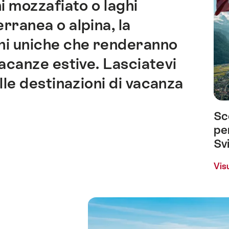
i mozzafiato o laghi
erranea o alpina, la
oni uniche che renderanno
vacanze estive. Lasciatevi
elle destinazioni di vacanza
Sco
pe
Sv
Visu