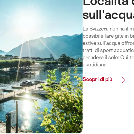
Località 
sull'acqu
La Svizzera non ha il m
possibile fare gite in 
estive sull'acqua offron
tratti di sport acquati
prendere il sole: Qui tr
quotidiana.
Scopri di più
Common
Località
di
vacanza
estive
sull'acq