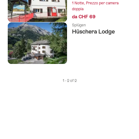
1 Notte, Prezzo per camera
ai
doppia
tag
da CHF 69
seguenti
Splügen
Hüschera Lodge
1 - 2 of 2