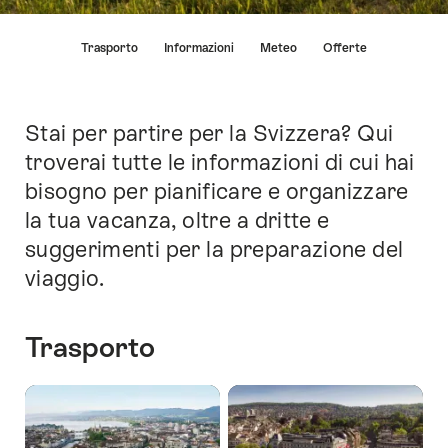
Elenco
Trasporto
Informazioni
Meteo
Offerte
di
link
che
conducono
Stai per partire per la Svizzera? Qui
Introduzione
direttamente
troverai tutte le informazioni di cui hai
ai
bisogno per pianificare e organizzare
punti
di
la tua vacanza, oltre a dritte e
ancoraggio
suggerimenti per la preparazione del
di
viaggio.
questo
sito.
Trasporto