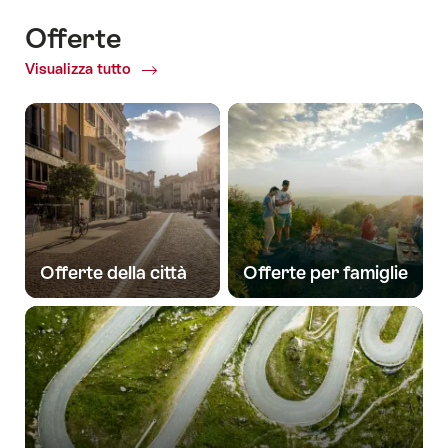
Offerte
Visualizza tutto
Common.Of
Offerte
Offerte della città
Offerte per famiglie