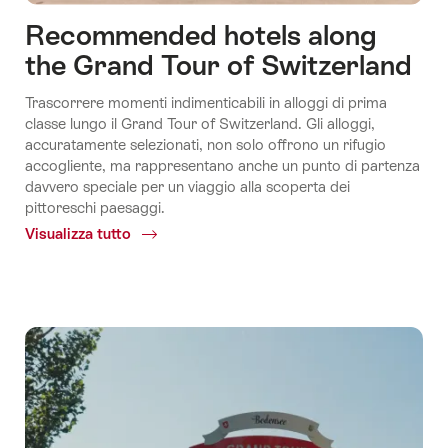
Recommended hotels along
the Grand Tour of Switzerland
Trascorrere momenti indimenticabili in alloggi di prima
classe lungo il Grand Tour of Switzerland. Gli alloggi,
accuratamente selezionati, non solo offrono un rifugio
accogliente, ma rappresentano anche un punto di partenza
davvero speciale per un viaggio alla scoperta dei
pittoreschi paesaggi.
Visualizza tutto
Common.Of
Recommended
hotels
along
the
Grand
Tour
of
Switzerland