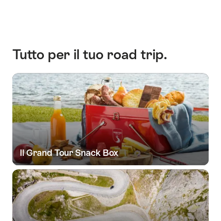
Culinary
Grand
Tour
of
Switzerland
Tutto per il tuo road trip.
Il Grand Tour Snack Box