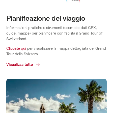
per
(clicca
visualizzare).
visualizzare).
per
visualizzare).
Pianificazione del viaggio
Informazioni pratiche e strumenti (esempio: dati GPX,
guide, mappe) per pianificare con facilità il Grand Tour of
Switzerland.
Cliccate qui
per visualizzare la mappa dettagliata del Grand
Tour della Svizzera.
Visualizza tutto
Pianificazione
del
viaggio