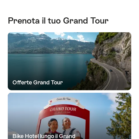
in
our
virtual
Prenota il tuo Grand Tour
360°
touring
experience!
Offerte Grand Tour
Bike Hotel lungo il Grand