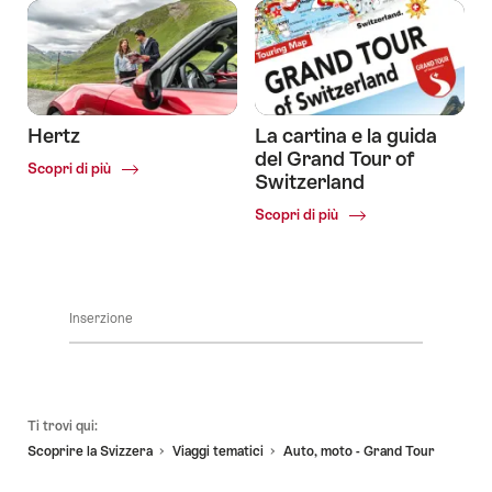
Hertz
La cartina e la guida
del Grand Tour of
Common.Of
Scopri di più
Switzerland
Hertz
Common.Of
Scopri di più
La
cartina
e
la
guida
Inserzione
del
Grand
Tour
of
Piè
Switzerland
Ti trovi qui:
pagina
Scoprire la Svizzera
Viaggi tematici
Auto, moto - Grand Tour