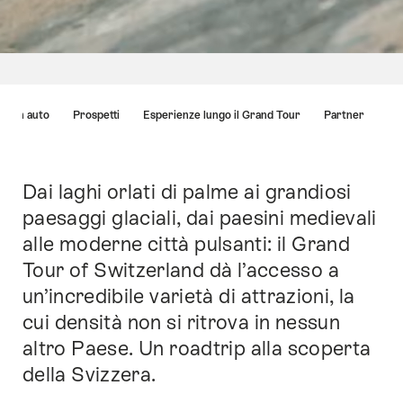
Elenco
gio in auto
Prospetti
Esperienze lungo il Grand Tour
Partner
di
link
che
conducono
Dai laghi orlati di palme ai grandiosi
Introduzione
direttamente
paesaggi glaciali, dai paesini medievali
ai
alle moderne città pulsanti: il Grand
punti
di
Tour of Switzerland dà l’accesso a
ancoraggio
un’incredibile varietà di attrazioni, la
di
cui densità non si ritrova in nessun
questo
sito.
altro Paese. Un roadtrip alla scoperta
della Svizzera.