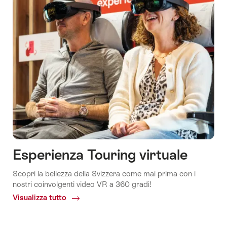
Esperienza Touring virtuale
Scopri la bellezza della Svizzera come mai prima con i
nostri coinvolgenti video VR a 360 gradi!
Visualizza tutto
Common.Of
Immerse
yourself