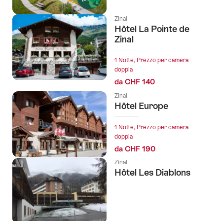
seguenti
Zinal
Hôtel La Pointe de
Zinal
1 Notte, Prezzo per camera
doppia
da CHF 140
Zinal
Hôtel Europe
1 Notte, Prezzo per camera
doppia
da CHF 190
Zinal
Hôtel Les Diablons