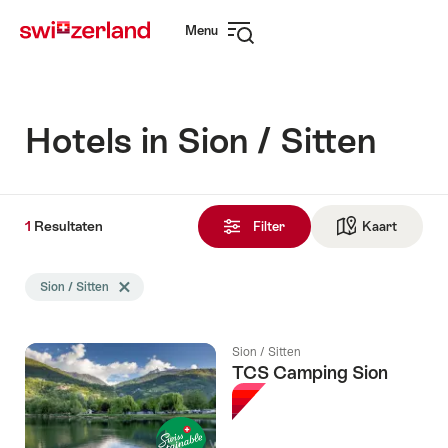
Surfen
Snellink
Menu
op
Navigatie
myswitzerland.com
openen
Hotels in Sion / Sitten
1
1
Resultaten
Resultaten
Filter
Kaart
Naar de
gevonden
De
Sion / Sitten
Tag Sion / Sitten wissen
zoekopdracht
werd
gefilterd
Sion / Sitten
op
TCS Camping Sion
de
volgende
tags