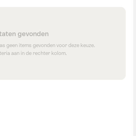
taten gevonden
as geen items gevonden voor deze keuze.
eria aan in de rechter kolom.