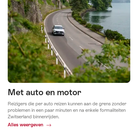
Met auto en motor
Reizigers die per auto reizen kunnen aan de grens zonder
problemen in een paar minuten en na enkele formaliteiten
Zwitserland binnenrijden.
Alles weergeven
Common.Of
Met