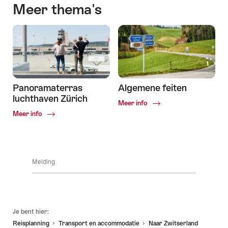
Meer thema's
Panoramaterras
Algemene feiten
luchthaven Zürich
Common.Of
Meer info
Algemene
Common.Of
Meer info
feiten
Melding
Voettekst
Je bent hier:
Reisplanning
Transport en accommodatie
Naar Zwitserland