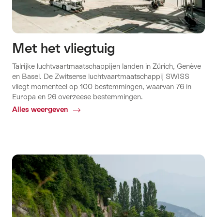
Met het vliegtuig
Talrijke luchtvaartmaatschappijen landen in Zürich, Genève
en Basel. De Zwitserse luchtvaartmaatschappij SWISS
vliegt momenteel op 100 bestemmingen, waarvan 76 in
Europa en 26 overzeese bestemmingen.
Alles weergeven
Common.Of
Met
het
vliegtuig