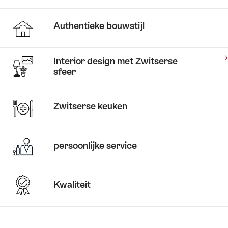
Authentieke bouwstijl
Interior design met Zwitserse
sfeer
Hotelverhalen
Zwitserse keuken
Hotelverhalen
Een
Een
persoonlijke
wijnberg
Hotelverhalen
betovering
Schaapjes
vol
persoonlijke service
Hotelverhalen
tellen.
ervaringen
Wintersprookjesmuziek
Kwaliteit