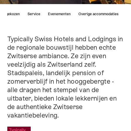
Lijst
u uitgekozen
Service
Evenementen
Overige accommodaties
van
links
die
rechtstreeks
Typically Swiss Hotels and Lodgings in
Inleiding
leiden
de regionale bouwstijl hebben echte
naar
Zwitserse ambiance. Ze zijn even
de
ankerpunten
veelzijdig als Zwitserland zelf.
op
Stadspaleis, landelijk pension of
deze
zomerverblijf in het hooggebergte -
pagina.
alle dragen het stempel van de
uitbater, bieden lokale lekkernijen en
de authentieke Zwitserse
vakantiebeleving.