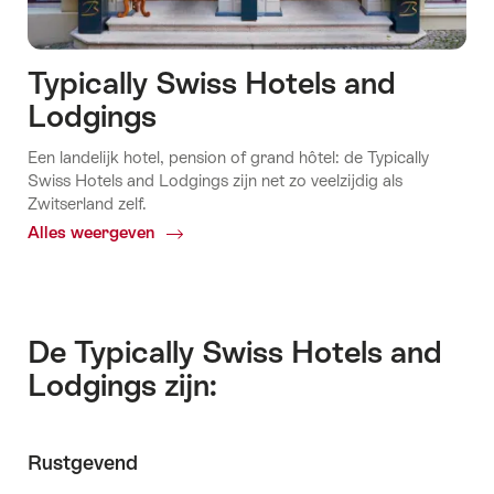
Typically Swiss Hotels and
Lodgings
Een landelijk hotel, pension of grand hôtel: de Typically
Swiss Hotels and Lodgings zijn net zo veelzijdig als
Zwitserland zelf.
Alles weergeven
Common.Of
Typically
Swiss
Hotels
and
De Typically Swiss Hotels and
Lodgings
Lodgings zijn:
Rustgevend