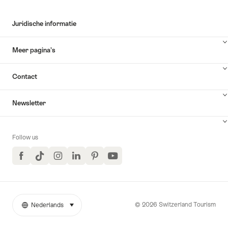
Juridische informatie
Meer pagina’s
Contact
Newsletter
Follow us
Facebook
TikTok
Instagram
LinkedIn
Pinterest
YouTube
© 2026 Switzerland Tourism
Nederlands
selecteren (klikken om weer te geven)
More
Taal
links