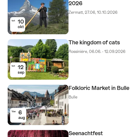
2026
Zermatt, 27.06, 10.10.2026
10
tot
okt
The kingdom of cats
Rossinière, 06.06. - 12.09.2026
12
tot
sep
Folkloric Market in Bulle
Bulle
6
Van
aug
Seenachtfest