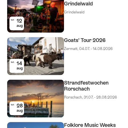
Grindelwald
Grindelwald
12
tot
aug
Goats’ Tour 2026
Zermatt, 04.07. - 14.08.2026
14
tot
aug
Strandfestwochen
Rorschach
Rorschach, 31.07. - 28.08.2026
28
tot
aug
Folklore Music Weeks