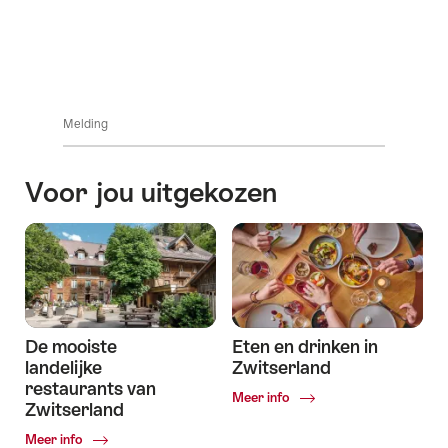
Hotelverhalen
Melding
Voor jou uitgekozen
De mooiste
Eten en drinken in
landelijke
Zwitserland
restaurants van
Common.Of
Meer info
Zwitserland
Eten
en
Common.Of
Meer info