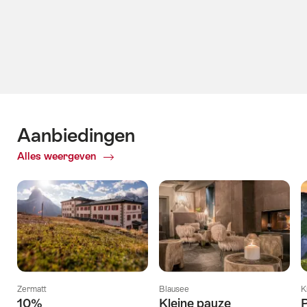
Aanbiedingen
Alles weergeven
Zermatt
Blausee
K
10%
Kleine pauze
P