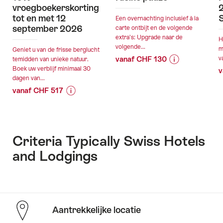
vroegboekerskorting
tot en met 12
S
Een overnachting inclusief à la
september 2026
carte ontbijt en de volgende
extra’s: Upgrade naar de
H
volgende...
m
Geniet u van de frisse berglucht
vanaf CHF 130
v
temidden van unieke natuur.
Boek uw verblijf minimaal 30
Prijsinformatie
Details
v
dagen van...
over
van
vanaf CHF 517
aanbieding
de
Prijsinformatie
Details
“Kleine
aanbieding
over
van
pauze”
aanbieding
de
geldig:05.08.2
“10%
aanbieding
Criteria Typically Swiss Hotels
-
vroegboekerskorting
and Lodgings
10.01.2027
tot
geldig:05.08.2026
en
-
met
12.09.2026
12
september
Aantrekkelijke locatie
2026”