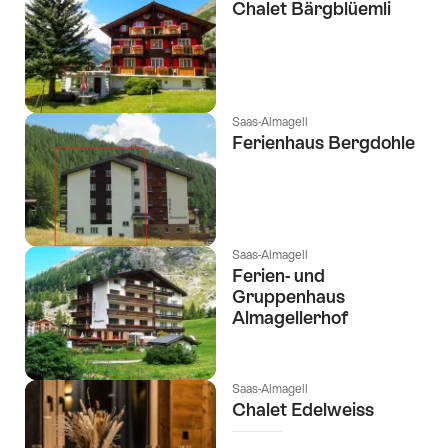
Chalet Bärgblüemli
os
seguintes
tags
Saas-Almagell
Ferienhaus Bergdohle
Saas-Almagell
Ferien- und
Gruppenhaus
Almagellerhof
Saas-Almagell
Chalet Edelweiss