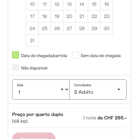
10
11
12
13
14
15
16
17
18
19
20
21
22
23
24
25
26
27
28
29
30
31
Agosto
2026
Data de chegada/partida
Sem data de chegada
Não disponível
r
Qua
Qui
Sex
Sab
Dom
1
2
Sala
Convidados
2 Adulto
5
6
7
8
9
Click
12
13
14
15
16
to
Sala
Preço
Preço por quarto duplo
select
19
20
21
22
23
1 noite
de CHF 295.–
IVA incl.
number
5
26
27
28
29
30
of
guests