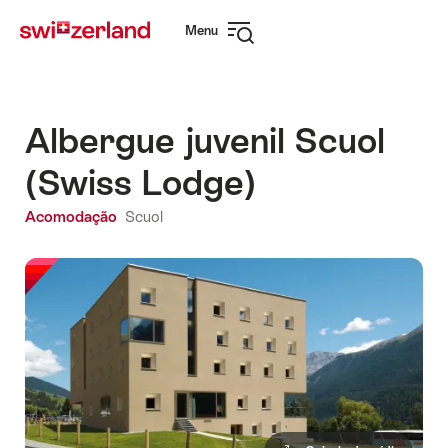
Navegar
Navegação
Menu
em
rápida
Abrir
myswitzerland.com
navegação
Albergue juvenil Scuol
(Swiss Lodge)
Acomodação
Scuol