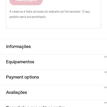
Reserve agora
A reserva é feita através do website do fornecedor. O seu
pedido será encaminhado.
Informações
Clique
Equipamentos
aqui
para
Clique
mostrar
Payment options
aqui
o
para
conteúdo
Clique
mostrar
de
Avaliações
aqui
o
Key
para
conteúdo
Value
Clique
mostrar
de
List