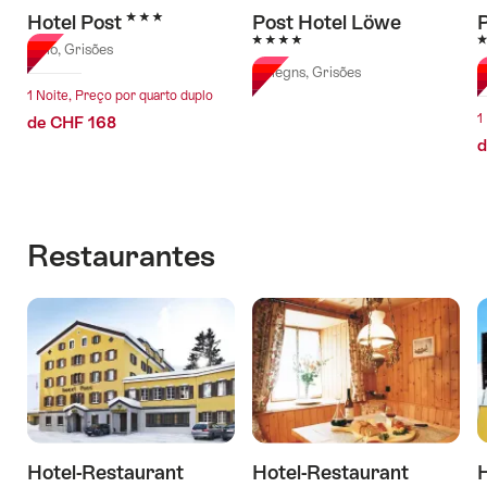
3 Estrelas
Hotel Post
Post Hotel Löwe
4 Estrelas
4
Bivio, Grisões
Mulegns, Grisões
S
1 Noite, Preço por quarto duplo
1
de CHF 168
d
Restaurantes
Hotel-Restaurant
Hotel-Restaurant
H