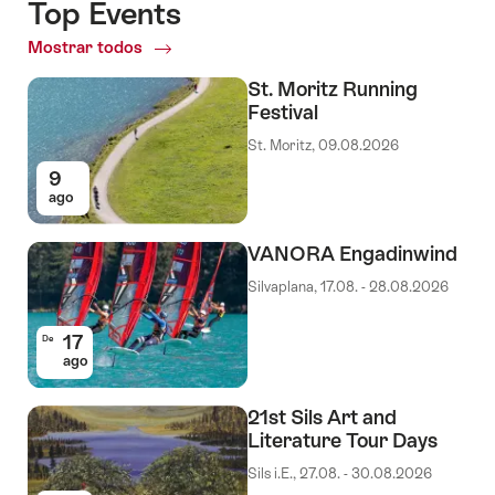
Top Events
Mostrar todos
Top
Events
St. Moritz Running
Festival
St. Moritz, 09.08.2026
9
ago
VANORA Engadinwind
Silvaplana, 17.08. - 28.08.2026
17
De
ago
21st Sils Art and
Literature Tour Days
Sils i.E., 27.08. - 30.08.2026