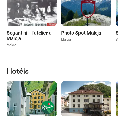
Segantini – l'atelier a
Photo Spot Maloja
Maloja
Maloja
S
Maloja
Hotéis