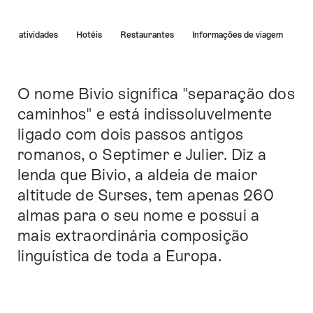
A
as e atividades
Hotéis
Restaurantes
Informações de viagem
lista
à
esquerda
leva
O nome Bivio significa "separação dos
Introdução
diretamente
caminhos" e está indissoluvelmente
aos
ligado com dois passos antigos
pontos
correspondentes
romanos, o Septimer e Julier. Diz a
desta
lenda que Bivio, a aldeia de maior
página.
altitude de Surses, tem apenas 260
almas para o seu nome e possui a
mais extraordinária composição
linguística de toda a Europa.