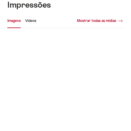
Impressões
Galeria de mídia
Imagens
Videos
Mostrar todas as mídias
Imagens
Vid
+4