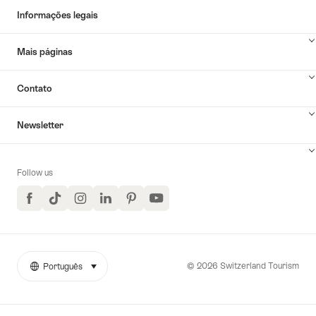
Informações legais
Mais páginas
Contato
Newsletter
Follow us
Facebook
TikTok
Instagram
LinkedIn
Pinterest
YouTube
© 2026 Switzerland Tourism
Português
selecionar (clique para exibir)
More
Idioma
links