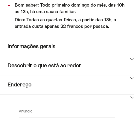
Bom saber: Todo primeiro domingo do mês, das 10h
às 13h, há uma sauna familiar.
Dica: Todas as quartas-feiras, a partir das 13h, a
entrada custa apenas 22 francos por pessoa.
Informações gerais
Clique
Descobrir o que está ao redor
aqui
para
Clique
mostrar
Endereço
aqui
os
para
conteúdos
Clique
mostrar
de
aqui
os
Key
Anúncio
para
conteúdos
Value
mostrar
de
List
os
Descobrir
conteúdos
o