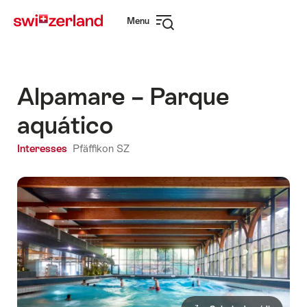
Navegar
Navegação
Menu
em
rápida
Abrir
myswitzerland.com
navegação
Alpamare – Parque
aquático
Interesses
Pfäffikon SZ