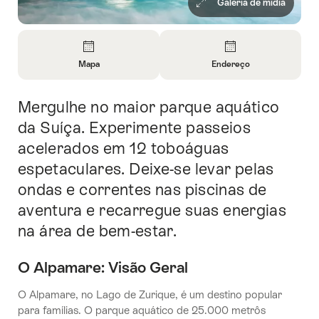
Galeria de mídia
Visão
geral
Mapa
Endereço
Abrir
Abrir
informações
informações
Mergulhe no maior parque aquático
Introdução
sobre
sobre
Mapa
Contato
da Suíça. Experimente passeios
acelerados em 12 toboáguas
espetaculares. Deixe-se levar pelas
ondas e correntes nas piscinas de
aventura e recarregue suas energias
na área de bem-estar.
O Alpamare: Visão Geral
O Alpamare, no Lago de Zurique, é um destino popular
para famílias. O parque aquático de 25.000 metrôs