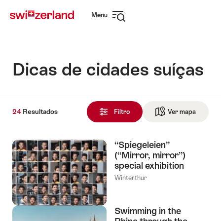
Navegar
Navegação
Menu
em
rápida
Abrir
myswitzerland.com
navegação
Dicas de cidades suíças
24
24
Resultados
Resultados
Filtro
Ver mapa
Ir para 
encontrado
“Spiegeleien”
(“Mirror, mirror”)
special exhibition
Winterthur
Swimming in the