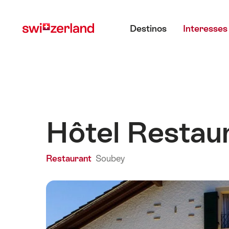
Navegar
Navegação
Menu principal
em
rápida
Destinos
Interesses
myswitzerland.com
Hôtel Restau
Restaurant
Soubey