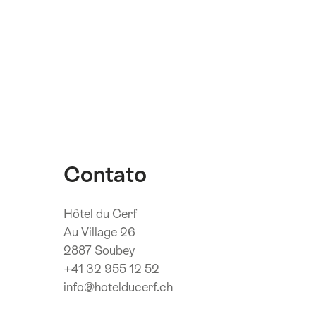
Contato
Hôtel du Cerf
Au Village 26
2887 Soubey
+41 32 955 12 52
info@hotelducerf.ch