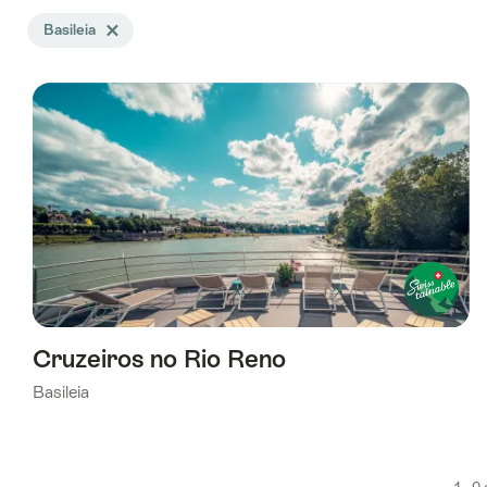
A
Basileia
Excluir tag Basileia
busca
foi
filtrada
usando
os
seguintes
tags
Cruzeiros no Rio Reno
Basileia