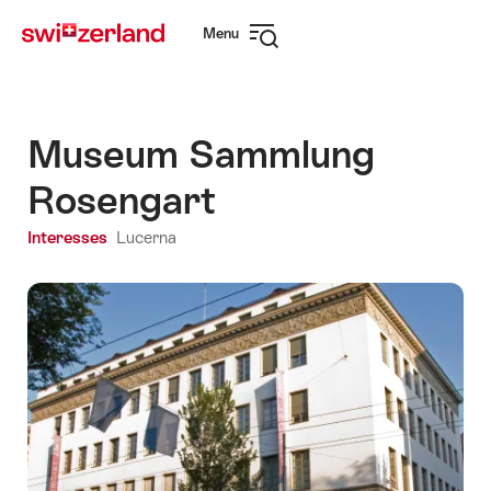
Navegar
Navegação
Menu
em
rápida
Abrir
myswitzerland.com
navegação
Museum Sammlung
Rosengart
Interesses
Lucerna