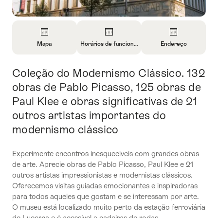
Visão
geral
Mapa
Horários de funcionamento
Endereço
Abrir
Abrir
Abrir
informações
informações
informações
Coleção do Modernismo Clássico. 132
Introdução
sobre
sobre
sobre
Mapa
Horários
Contato
obras de Pablo Picasso, 125 obras de
de
Paul Klee e obras significativas de 21
funcionamento
outros artistas importantes do
modernismo clássico
Experimente encontros inesquecíveis com grandes obras
de arte. Aprecie obras de Pablo Picasso, Paul Klee e 21
outros artistas impressionistas e modernistas clássicos.
Oferecemos visitas guiadas emocionantes e inspiradoras
para todos aqueles que gostam e se interessam por arte.
O museu está localizado muito perto da estação ferroviária
de Lucerna e é acessível a cadeiras de rodas.