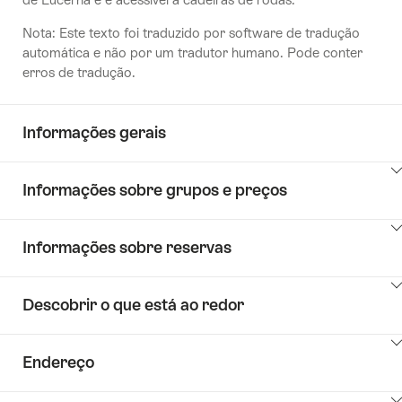
Nota: Este texto foi traduzido por software de tradução
automática e não por um tradutor humano. Pode conter
erros de tradução.
Informações gerais
Clique
Informações sobre grupos e preços
aqui
para
Clique
mostrar
Informações sobre reservas
aqui
os
para
conteúdos
Clique
mostrar
de
Descobrir o que está ao redor
aqui
os
Key
para
conteúdos
Value
Clique
mostrar
de
List
Endereço
aqui
os
Key
para
conteúdos
Value