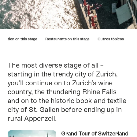
A
dation on this stage
Restaurants on this stage
Outros tópicos
lista
à
esquerda
leva
The most diverse stage of all –
Introdução
diretamente
starting in the trendy city of Zurich,
aos
you’ll continue on to Zurich’s wine
pontos
correspondentes
country, the thundering Rhine Falls
desta
and on to the historic book and textile
página.
city of St. Gallen before ending up in
rural Appenzell.
Grand Tour of Switzerland