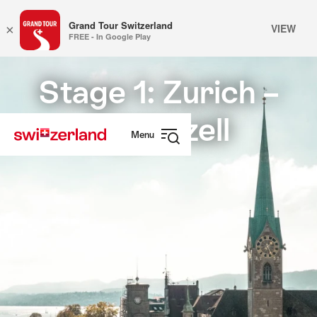
Grand Tour Switzerland
VIEW
×
FREE - In Google Play
Navegar
Navegação
em
rápida
Stage 1: Zurich –
myswitzerland.com
Appenzell
Menu
Abrir
navegação