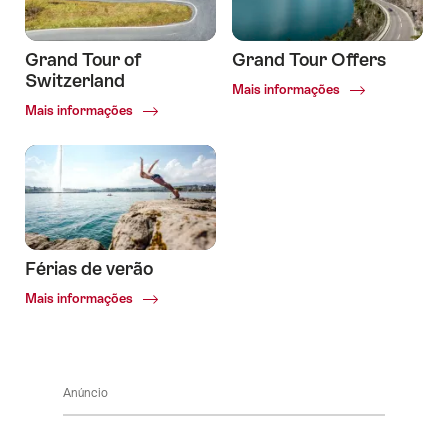
Grand Tour of
Grand Tour Offers
Switzerland
Common.Of
Mais informações
Grand
Common.Of
Mais informações
Tour
Grand
Offers
Tour
of
Switzerland
Férias de verão
Common.Of
Mais informações
Férias
de
verão
Anúncio