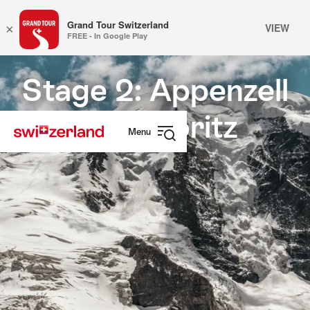
Grand Tour Switzerland
VIEW
×
FREE - In Google Play
Navegar
Navegação
em
rápida
Stage 2: Appenzell
myswitzerland.com
– St. Moritz
Menu
Abrir
navegação