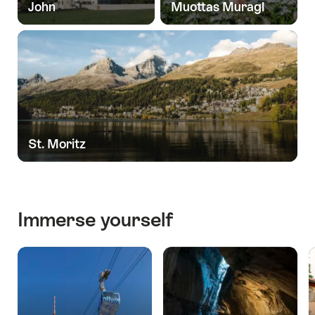
John
Muottas Muragl
St. Moritz
Immerse yourself