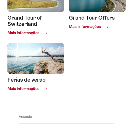
Grand Tour of
Grand Tour Offers
Switzerland
Common.Of
Mais informações
Grand
Common.Of
Mais informações
Tour
Grand
Offers
Tour
of
Switzerland
Férias de verão
Common.Of
Mais informações
Férias
de
verão
Anúncio