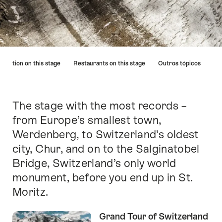
A
dation on this stage
Restaurants on this stage
Outros tópicos
lista
à
esquerda
leva
The stage with the most records –
Introdução
diretamente
from Europe’s smallest town,
aos
Werdenberg, to Switzerland’s oldest
pontos
correspondentes
city, Chur, and on to the Salginatobel
desta
Bridge, Switzerland’s only world
página.
monument, before you end up in St.
Moritz.
Grand Tour of Switzerland