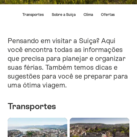
A
Transportes
Sobre a Suíça
Clima
Ofertas
lista
à
esquerda
leva
Pensando em visitar a Suíça? Aqui
Introdução
diretamente
você encontra todas as informações
aos
que precisa para planejar e organizar
pontos
correspondentes
suas férias. Também temos dicas e
desta
sugestões para você se preparar para
página.
uma ótima viagem.
Transportes