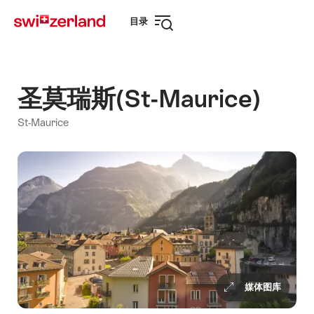
前
快
目录
往
速
打
myswitzerland.com
导
开
航
导
航
圣莫瑞斯(St-Maurice)
St-Maurice
媒体图库