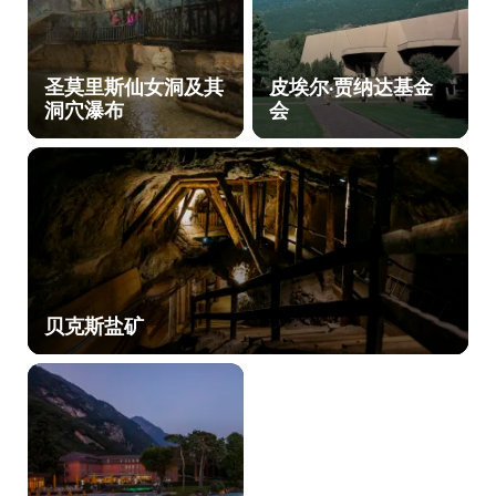
圣莫里斯仙女洞及其
皮埃尔·贾纳达基金
洞穴瀑布
会
贝克斯盐矿