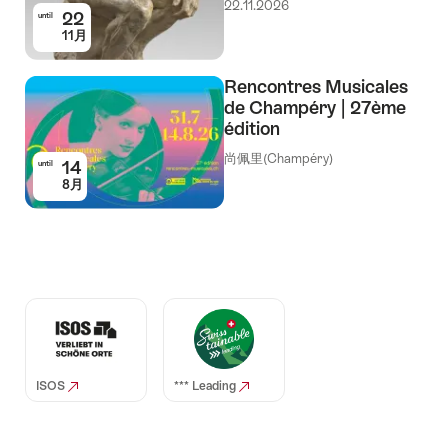
22.11.2026
22
until
11月
Rencontres Musicales
de Champéry | 27ème
édition
尚佩里(Champéry)
14
until
8月
Auszeichnungen
ISOS
*** Leading