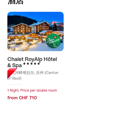
酒店
Chalet RoyAlp Hôtel
5 Stars
& Spa
罗伦河畔维拉尔, 沃州 (Canton
of Vaud)
1 Night, Price per double room
from CHF 710