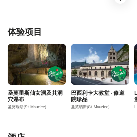
体验项目
圣莫里斯仙女洞及其洞
巴西利卡大教堂 - 修道
L
穴瀑布
院珍品
圣莫瑞斯(St-Maurice)
圣莫瑞斯(St-Maurice)
L