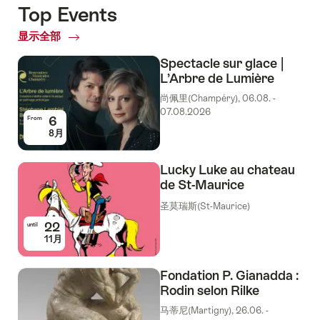
Top Events
显示全部
Top
Events
Spectacle sur glace |
L’Arbre de Lumière
尚佩里(Champéry), 06.08. -
07.08.2026
6
From
8月
Lucky Luke au chateau
de St-Maurice
圣莫瑞斯(St-Maurice)
22
until
11月
Fondation P. Gianadda :
Rodin selon Rilke
马蒂尼(Martigny), 26.06. -