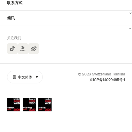
联系方式
简讯
关注我们
TikTok
Yuoku
© 2026 Switzerland Tourism
中文简体
select (click to display)
More
语
京ICP备14029485号-1
links
言
Awards