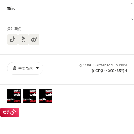
简讯
关注我们
TikTok
Yuoku
© 2026 Switzerland Tourism
中文简体
select (click to display)
More
语
京ICP备14029485号-1
links
言
Awards
助手