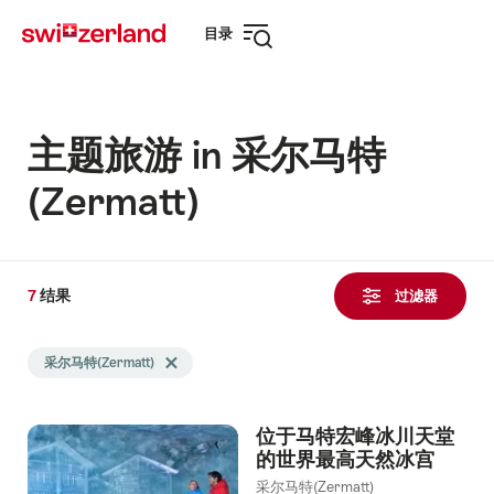
前
快
目录
往
速
打
myswitzerland.com
导
开
航
导
航
主题旅游 in 采尔马特
(Zermatt)
7
7
结果
结
过滤器
果
Search
发
采尔马特(Zermatt)
Delete 采尔马特(Zermatt) tag
filtered
现
using
the
位于马特宏峰冰川天堂
following
的世界最高天然冰宫
tags
采尔马特(Zermatt)