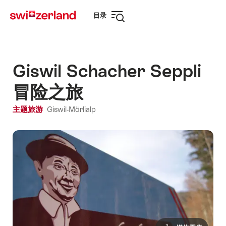
前
快
目录
往
速
打
myswitzerland.com
导
开
航
导
航
Giswil Schacher Seppli
冒险之旅
主题旅游
Giswil-Mörlialp