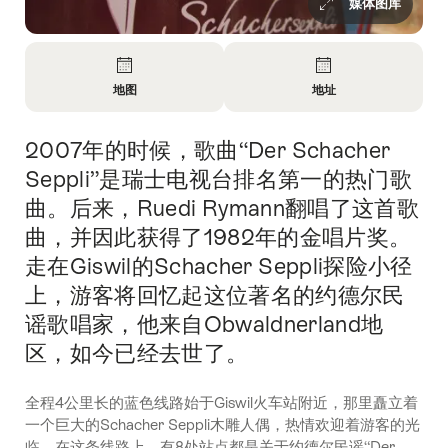
媒体图库
概
览
地图
地址
开
开
放
放
2007年的时候，歌曲“Der Schacher
简
信
信
介
息
息
Seppli”是瑞士电视台排名第一的热门歌
地
联
曲。后来，Ruedi Rymann翻唱了这首歌
图
系
曲，并因此获得了1982年的金唱片奖。
方
式
走在Giswil的Schacher Seppli探险小径
上，游客将回忆起这位著名的约德尔民
谣歌唱家，他来自Obwaldnerland地
区，如今已经去世了。
全程4公里长的蓝色线路始于Giswil火车站附近，那里矗立着
一个巨大的Schacher Seppli木雕人偶，热情欢迎着游客的光
临。在这条线路上，有8处站点都是关于约德尔民谣“Der