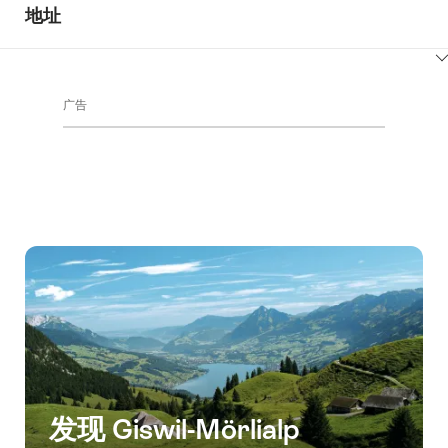
ClickToViewContent
地址
ClickToViewContent
广告
发现 Giswil-Mörlialp