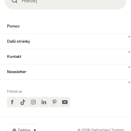
Hledej
Pomoc
Další stránky
Kontakt
Newsletter
Follow us
Facebook
TikTok
Instagram
LinkedIn
Pinterest
YouTube
© 2026 Switzerland Tourism
Čeština
select (click to display)