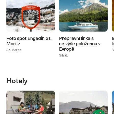
Foto spot Engadin St.
Přepravní linka s
M
Moritz
nejvýše položenou v
Evropě
St. Moritz
S
Sils iE
Hotely