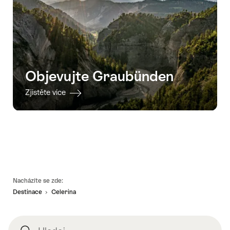
Objevujte Graubünden
Zjistěte více
Footer
Nacházíte se zde:
Destinace
Celerina
Hledej