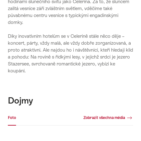
hodinami slunečního svitu jako Celerina. Za to, že sluncem
zalitá vesnice září zvláštním světlem, vděčíme také
půvabnému centru vesnice s typickými engadinskými
domky.
Díky inovativním hotelům se v Celerině stále něco děje –
koncert, párty, vždy malá, ale vždy dobře zorganizovaná, a
proto atraktivní. Ale najdou ho i návštěvníci, kteří hledají klid
a pohodu: Na rovině s řídkými lesy, v jejichž srdci je jezero
Stazersee, svrchovaně romantické jezero, vybízí ke
koupání.
Dojmy
Fotogalerie
Foto
Zobrazit všechna média
Foto