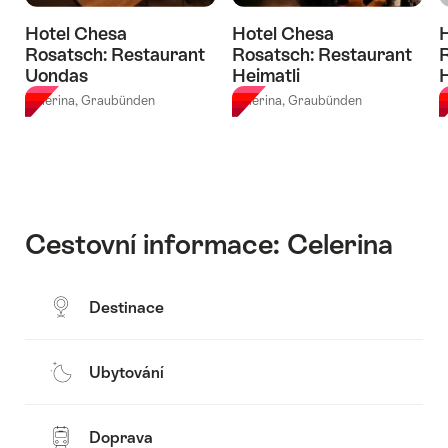
Hotel Chesa
Hotel Chesa
Rosatsch: Restaurant
Rosatsch: Restaurant
R
Uondas
Heimatli
Celerina, Graubünden
Celerina, Graubünden
C
Cestovní informace: Celerina
Destinace
Ubytování
Doprava