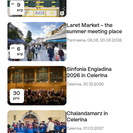
9
do
srp
Laret Market – the
summer meeting place
Pontresina, 06.08, 20.08.2026
6
od
srp
Sinfonia Engiadina
2026 in Celerina
Celerina, 30.12.2026
30
pro
Chalandamarz in
Celerina
Celerina, 01.03.2027